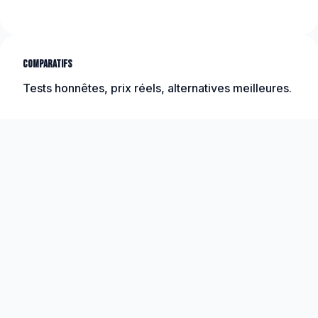
Comparatifs
Tests honnêtes, prix réels, alternatives meilleures.
Méthode
Étapes concrètes, checklists, ressources
actionnables.