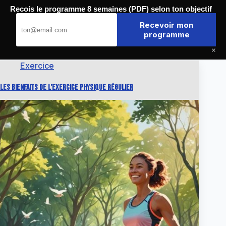
Passer
Recois le programme 8 semaines (PDF) selon ton objectif
au
Journal de la Forme
contenu
Recevoir mon
programme
×
Exercice
Les bienfaits de l’exercice physique régulier