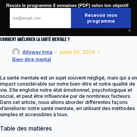
Passer
Recois le programme 8 semaines (PDF) selon ton objectif
au
Journal de la Forme
contenu
Recevoir mon
programme
×
Comment améliorer la santé mentale ?
Alloway Irma
juillet 30, 2024
Bien-être mental
La santé mentale est un sujet souvent négligé, mais qui a un
impact considérable sur notre bien-être et notre qualité de
vie. Elle englobe notre état émotionnel, psychologique et
social, et peut être influencée par de nombreux facteurs.
Dans cet article, nous allons aborder différentes façons
d’améliorer notre santé mentale, en utilisant des méthodes
simples et accessibles à tous.
Table des matières