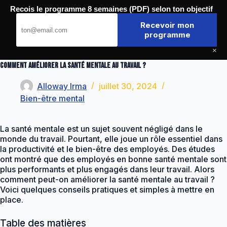
Passer
Recois le programme 8 semaines (PDF) selon ton objectif
au
Journal de la Forme
contenu
Recevoir mon
programme
×
Comment améliorer la santé mentale au travail ?
Alloway Irma
juillet 30, 2024
Bien-être mental
La santé mentale est un sujet souvent négligé dans le
monde du travail. Pourtant, elle joue un rôle essentiel dans
la productivité et le bien-être des employés. Des études
ont montré que des employés en bonne santé mentale sont
plus performants et plus engagés dans leur travail. Alors
comment peut-on améliorer la santé mentale au travail ?
Voici quelques conseils pratiques et simples à mettre en
place.
Table des matières