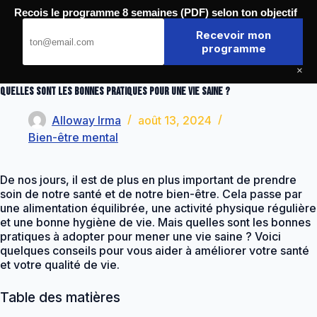
Passer
Recois le programme 8 semaines (PDF) selon ton objectif
au
Journal de la Forme
contenu
Recevoir mon
programme
×
Quelles sont les bonnes pratiques pour une vie saine ?
Alloway Irma
août 13, 2024
Bien-être mental
De nos jours, il est de plus en plus important de prendre
soin de notre santé et de notre bien-être. Cela passe par
une alimentation équilibrée, une activité physique régulière
et une bonne hygiène de vie. Mais quelles sont les bonnes
pratiques à adopter pour mener une vie saine ? Voici
quelques conseils pour vous aider à améliorer votre santé
et votre qualité de vie.
Table des matières